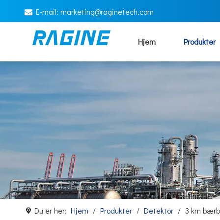
E-mail:
marketing@raginetech.com

Hjem
Produkter
Du er her:
Hjem
/
Produkter
/
Detektor
/
3 km bærb