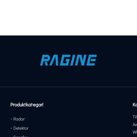
Produktkategori
K
Ti
Radar
Av
Detektor
Wh