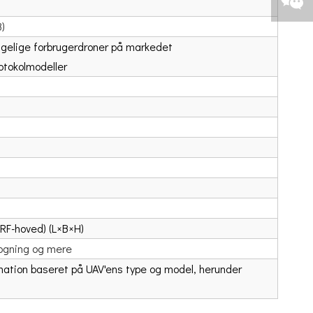
3)
gelige forbrugerdroner på markedet
otokolmodeller
F-hoved) (L×B×H)
logning og mere
mation baseret på UAV'ens type og model, herunder