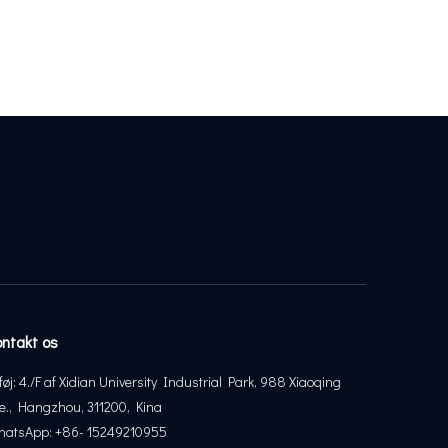
ontakt os
lføj: 4./F af Xidian University Industrial Park, 988 Xiaoqing
e., Hangzhou, 311200, Kina
atsApp: +86- 15249210955