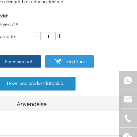
Forlænget batteriudholdenhed
odel:
-Eye-371A
ængde:
Forespørgsel
Læg i kurv
Download produktdatablad
Anvendelse