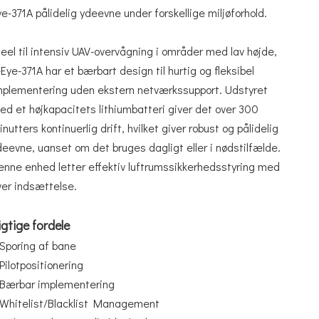
ye-371A pålidelig ydeevne under forskellige miljøforhold.
deel til intensiv UAV-overvågning i områder med lav højde,
-Eye-371A har et bærbart design til hurtig og fleksibel
mplementering uden ekstern netværkssupport. Udstyret
ed et højkapacitets lithiumbatteri giver det over 300
inutters kontinuerlig drift, hvilket giver robust og pålidelig
deevne, uanset om det bruges dagligt eller i nødstilfælde.
enne enhed letter effektiv luftrumssikkerhedsstyring med
ver indsættelse.
igtige fordele
Sporing af bane
Pilotpositionering
Bærbar implementering
Whitelist/Blacklist Management