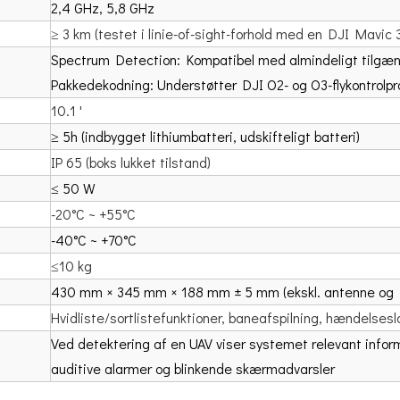
2,4 GHz, 5,8 GHz
≥ 3 km (testet i linie-of-sight-forhold med en DJI Mavic 
Spectrum Detection: Kompatibel med almindeligt tilgæn
Pakkedekodning: Understøtter DJI O2- og O3-flykontrolpr
10.1 '
≥ 5h (indbygget lithiumbatteri, udskifteligt batteri)
IP 65 (boks lukket tilstand)
≤ 50 W
-20°C ~ +55°C
-40°C ~ +70°C
≤10 kg
430 mm × 345 mm × 188 mm ± 5 mm (ekskl. antenne og R
Hvidliste/sortlistefunktioner, baneafspilning, hændelses
Ved detektering af en UAV viser systemet relevant infor
auditive alarmer og blinkende skærmadvarsler