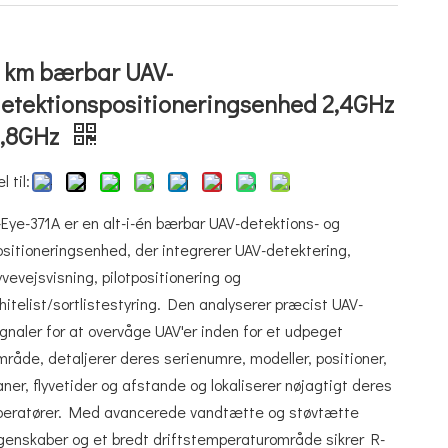
 km bærbar UAV-
etektionspositioneringsenhed 2,4GHz
5,8GHz
l til:
-Eye-371A er en alt-i-én bærbar UAV-detektions- og
ositioneringsenhed, der integrerer UAV-detektering,
lyvevejsvisning, pilotpositionering og
hitelist/sortlistestyring. Den analyserer præcist UAV-
ignaler for at overvåge UAV'er inden for et udpeget
mråde, detaljerer deres serienumre, modeller, positioner,
aner, flyvetider og afstande og lokaliserer nøjagtigt deres
peratører. Med avancerede vandtætte og støvtætte
genskaber og et bredt driftstemperaturområde sikrer R-