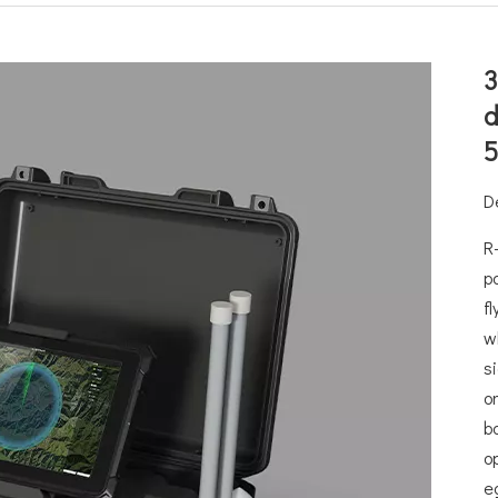
3
d
De
R
p
f
w
s
o
b
o
e