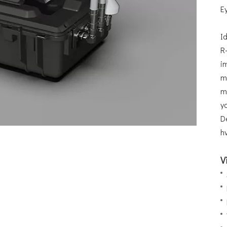
E
I
R
i
m
m
y
D
h
V