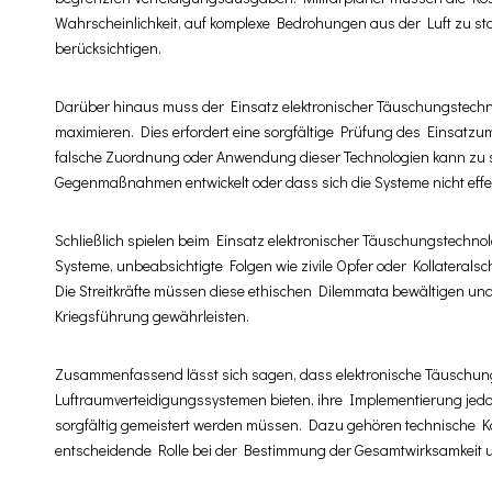
Wahrscheinlichkeit, auf komplexe Bedrohungen aus der Luft zu st
berücksichtigen.
Darüber hinaus muss der Einsatz elektronischer Täuschungstechno
maximieren. Dies erfordert eine sorgfältige Prüfung des Einsatzu
falsche Zuordnung oder Anwendung dieser Technologien kann zu su
Gegenmaßnahmen entwickelt oder dass sich die Systeme nicht effekt
Schließlich spielen beim Einsatz elektronischer Täuschungstechnol
Systeme, unbeabsichtigte Folgen wie zivile Opfer oder Kollateralsc
Die Streitkräfte müssen diese ethischen Dilemmata bewältigen und
Kriegsführung gewährleisten.
Zusammenfassend lässt sich sagen, dass elektronische Täuschung
Luftraumverteidigungssystemen bieten, ihre Implementierung jed
sorgfältig gemeistert werden müssen. Dazu gehören technische Komp
entscheidende Rolle bei der Bestimmung der Gesamtwirksamkeit und