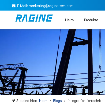
E-Mail:
marketing@raginetech.com

Heim
Produkte
Sie sind hier:
Heim
/
Blogs
/
Integration fortschrit