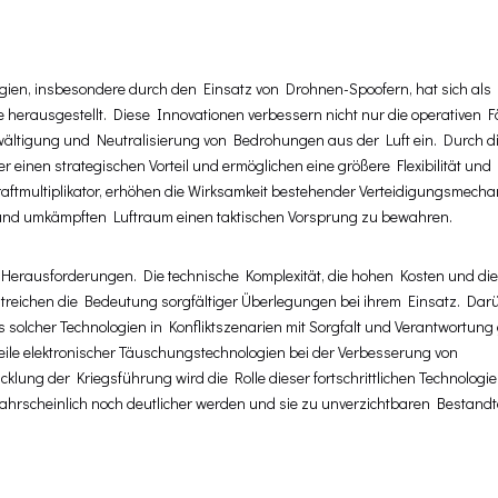
logien, insbesondere durch den Einsatz von Drohnen-Spoofern, hat sich als
 herausgestellt. Diese Innovationen verbessern nicht nur die operativen F
ewältigung und Neutralisierung von Bedrohungen aus der Luft ein. Durch d
inen strategischen Vorteil und ermöglichen eine größere Flexibilität und
 Kraftmultiplikator, erhöhen die Wirksamkeit bestehender Verteidigungsmec
 und umkämpften Luftraum einen taktischen Vorsprung zu bewahren.
e Herausforderungen. Die technische Komplexität, die hohen Kosten und die
treichen die Bedeutung sorgfältiger Überlegungen bei ihrem Einsatz. Dar
solcher Technologien in Konfliktszenarien mit Sorgfalt und Verantwortung
teile elektronischer Täuschungstechnologien bei der Verbesserung von
lung der Kriegsführung wird die Rolle dieser fortschrittlichen Technologie
wahrscheinlich noch deutlicher werden und sie zu unverzichtbaren Bestandt