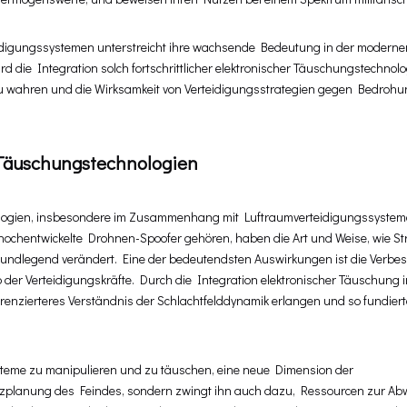
idigungssystemen unterstreicht ihre wachsende Bedeutung in der moderne
ird die Integration solch fortschrittlicher elektronischer Täuschungstechnol
u wahren und die Wirksamkeit von Verteidigungsstrategien gegen Bedroh
 Täuschungstechnologien
ologien, insbesondere im Zusammenhang mit Luftraumverteidigungssystem
hochentwickelte Drohnen-Spoofer gehören, haben die Art und Weise, wie Stre
ndlegend verändert. Eine der bedeutendsten Auswirkungen ist die Verbe
der Verteidigungskräfte. Durch die Integration elektronischer Täuschung i
enzierteres Verständnis der Schlachtfelddynamik erlangen und so fundier
ysteme zu manipulieren und zu täuschen, eine neue Dimension der
satzplanung des Feindes, sondern zwingt ihn auch dazu, Ressourcen zur Ab