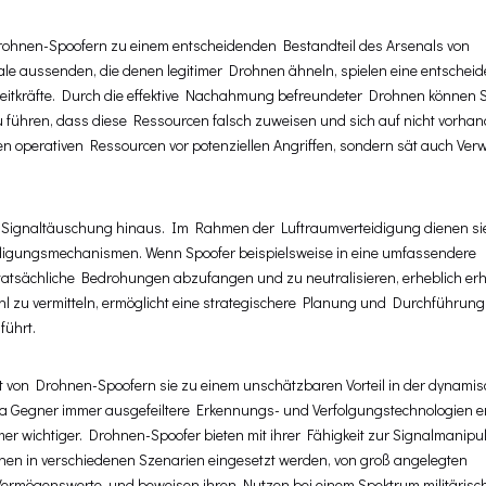
Drohnen-Spoofern zu einem entscheidenden Bestandteil des Arsenals von
le aussenden, die denen legitimer Drohnen ähneln, spielen eine entscheid
treitkräfte. Durch die effektive Nachahmung befreundeter Drohnen können 
u führen, dass diese Ressourcen falsch zuweisen und sich auf nicht vorha
en operativen Ressourcen vor potenziellen Angriffen, sondern sät auch Ver
ne Signaltäuschung hinaus. Im Rahmen der Luftraumverteidigung dienen sie
eidigungsmechanismen. Wenn Spoofer beispielsweise in eine umfassendere
, tatsächliche Bedrohungen abzufangen und zu neutralisieren, erheblich er
efühl zu vermitteln, ermöglicht eine strategischere Planung und Durchführung
führt.
t von Drohnen-Spoofern sie zu einem unschätzbaren Vorteil in der dynamis
a Gegner immer ausgefeiltere Erkennungs- und Verfolgungstechnologien en
 wichtiger. Drohnen-Spoofer bieten mit ihrer Fähigkeit zur Signalmanipul
 können in verschiedenen Szenarien eingesetzt werden, von groß angelegten
e Vermögenswerte, und beweisen ihren Nutzen bei einem Spektrum militärisc