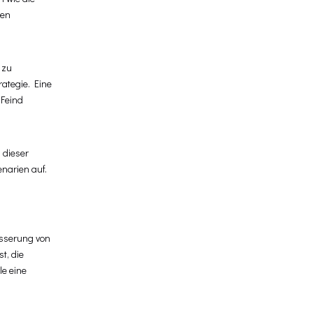
men
 zu
ategie. Eine
 Feind
 dieser
enarien auf.
esserung von
t, die
le eine