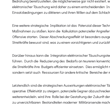
Bedrohung bereitzustellen, die möglicherweise gar nicht existier
elektronischer Täuschung wird daher zu einem entscheidenden Ins
Einsatzbedingungen zu diktieren und ihren Willen auf dem Schlach
Eine weitere strategische Implikation ist das Potenzial dieser Tec
Maßnahmen zu stoßen, kann die Kalkulation potenzieller Angreife
Offensive starten. Dieser Abschreckungseffekt ist besonders ausge
Streitkräfte bewusst sind, was zu einem vorsichtigeren und zurüc
Darüber hinaus kann die Integration elektronischer Täuschungst
führen. Durch die Reduzierung des Bedarfs an teureren konven
die Streitkräfte ihre Budgets effizienter einsetzen. Dies ermöglich
sondern setzt auch Ressourcen für andere kritische Bereiche der mi
Letztendlich sind die strategischen Auswirkungen elektronischer T
operative Effektivität zu steigern, potenzielle Gegner abzuschreck
weiterentwickeln, wird ihre Rolle bei der Gestaltung der Zukunft d
zu unverzichtbaren Bestandteilen moderner Militärarsenale mach