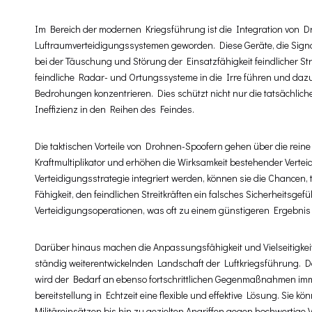
Im Bereich der modernen Kriegsführung ist die Integration von 
Luftraumverteidigungssystemen geworden. Diese Geräte, die Signa
bei der Täuschung und Störung der Einsatzfähigkeit feindlicher S
feindliche Radar- und Ortungssysteme in die Irre führen und daz
Bedrohungen konzentrieren. Dies schützt nicht nur die tatsächlich
Ineffizienz in den Reihen des Feindes.
Die taktischen Vorteile von Drohnen-Spoofern gehen über die rei
Kraftmultiplikator und erhöhen die Wirksamkeit bestehender Vert
Verteidigungsstrategie integriert werden, können sie die Chancen
Fähigkeit, den feindlichen Streitkräften ein falsches Sicherheitsg
Verteidigungsoperationen, was oft zu einem günstigeren Ergebnis 
Darüber hinaus machen die Anpassungsfähigkeit und Vielseitigkei
ständig weiterentwickelnden Landschaft der Luftkriegsführung. D
wird der Bedarf an ebenso fortschrittlichen Gegenmaßnahmen immer
bereitstellung in Echtzeit eine flexible und effektive Lösung. Sie
Militäreinsätzen bis hin zu gezielten Angriffen gegen hochwertig