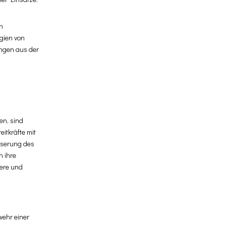
n
ogien von
ungen aus der
en, sind
itkräfte mit
sserung des
n ihre
tere und
wehr einer