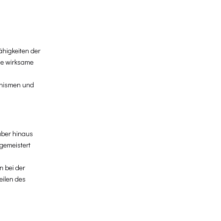
ähigkeiten der
ie wirksame
hanismen und
über hinaus
 gemeistert
n bei der
eilen des