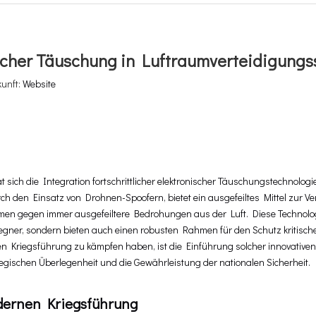
onischer Täuschung in Luftraumverteidigung
kunft:
Website
sich die Integration fortschrittlicher elektronischer Täuschungstechnologi
rch den Einsatz von Drohnen-Spoofern, bietet ein ausgefeiltes Mittel zur 
emen gegen immer ausgefeiltere Bedrohungen aus der Luft. Diese Technolo
 Gegner, sondern bieten auch einen robusten Rahmen für den Schutz kritisch
en Kriegsführung zu kämpfen haben, ist die Einführung solcher innovativ
egischen Überlegenheit und die Gewährleistung der nationalen Sicherheit.
dernen Kriegsführung