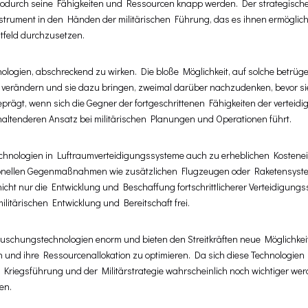
t, wodurch seine Fähigkeiten und Ressourcen knapp werden. Der strategisch
trument in den Händen der militärischen Führung, das es ihnen ermöglicht
tfeld durchzusetzen.
hnologien, abschreckend zu wirken. Die bloße Möglichkeit, auf solche betrüg
r verändern und sie dazu bringen, zweimal darüber nachzudenken, bevor si
prägt, wenn sich die Gegner der fortgeschrittenen Fähigkeiten der verteid
khaltenderen Ansatz bei militärischen Planungen und Operationen führt.
echnologien in Luftraumverteidigungssysteme auch zu erheblichen Kosten
tionellen Gegenmaßnahmen wie zusätzlichen Flugzeugen oder Raketensys
t nicht nur die Entwicklung und Beschaffung fortschrittlicherer Verteidigung
litärischen Entwicklung und Bereitschaft frei.
äuschungstechnologien enorm und bieten den Streitkräften neue Möglichkeit
en und ihre Ressourcenallokation zu optimieren. Da sich diese Technologien
er Kriegsführung und der Militärstrategie wahrscheinlich noch wichtiger we
en.