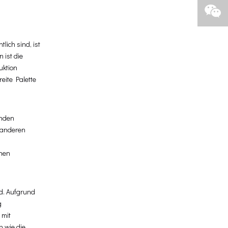
ich sind, ist
 ist die
uktion
eite Palette
rnden
 anderen
enen
nd. Aufgrund
g
 mit
 wie die