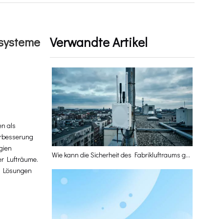
Verwandte Artikel
ssysteme
en als
Verbesserung
gien
Wie kann die Sicherheit des Fabrikluftraums gewährleistet werden? Die Low-Altitude Perception Base Station hat die Antwort
er Lufträume.
en Lösungen