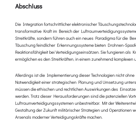
Abschluss
Die Integration fortschrittlicher elektronischer Täuschungstechno
transformative Kraft im Bereich der Luftraumverteidigungssysteme
Streitkräfte, sondern führen auch ein neues Paradigma für die B
Täuschung feindlicher Erkennungssysteme bieten Drohnen-Spoofer e
Reaktionsfähigkeit bei Verteidigungseinsätzen. Sie fungieren als
ermöglichen es den Streitkräften, in einem zunehmend komplexen
Allerdings ist die Implementierung dieser Technologien nicht ohn
Notwendigkeit einer strategischen Planung und Umsetzung unters
müssen die ethischen und rechtlichen Auswirkungen des Einsatzes 
werden. Trotz dieser Herausforderungen sind die potenziellen Vor
Luftraumverteidigungssystemen unbestreitbar. Mit der Weiterentwick
Gestaltung der Zukunft militärischer Strategien und Operationen 
Arsenals moderner Verteidigungskräfte machen.