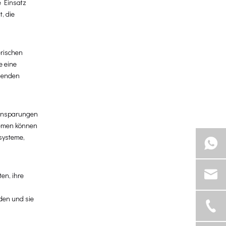
e Einsatz
, die
erischen
e eine
igenden
einsparungen
temen können
ssysteme,
en, ihre
rden und sie