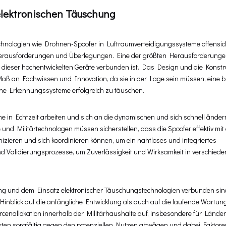
lektronischen Täuschung
chnologien wie Drohnen-Spoofer in Luftraumverteidigungssysteme offensichtl
 Herausforderungen und Überlegungen. Eine der größten Herausforderungen
g dieser hochentwickelten Geräte verbunden ist. Das Design und die Konstr
Maß an Fachwissen und Innovation, da sie in der Lage sein müssen, eine br
he Erkennungssysteme erfolgreich zu täuschen.
me in Echtzeit arbeiten und sich an die dynamischen und sich schnell ände
d Militärtechnologen müssen sicherstellen, dass die Spoofer effektiv mit
eren und sich koordinieren können, um ein nahtloses und integriertes
und Validierungsprozesse, um Zuverlässigkeit und Wirksamkeit in verschied
cklung und dem Einsatz elektronischer Täuschungstechnologien verbunden si
 Hinblick auf die anfängliche Entwicklung als auch auf die laufende Wartun
rcenallokation innerhalb der Militärhaushalte auf, insbesondere für Länder
ten sorgfältig gegen den potenziellen Nutzen abwägen und dabei Faktoren