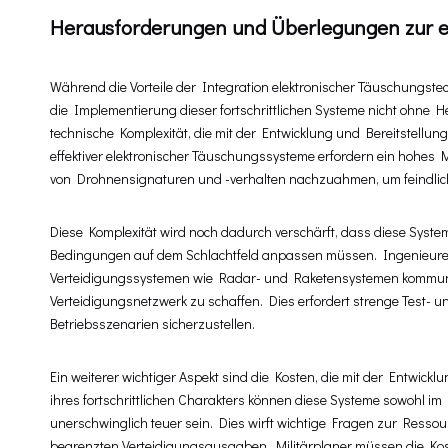
Herausforderungen und Überlegungen zur e
Während die Vorteile der Integration elektronischer Täuschungste
die Implementierung dieser fortschrittlichen Systeme nicht ohne
technische Komplexität, die mit der Entwicklung und Bereitstellun
effektiver elektronischer Täuschungssysteme erfordern ein hohes 
von Drohnensignaturen und -verhalten nachzuahmen, um feindlic
Diese Komplexität wird noch dadurch verschärft, dass diese Syste
Bedingungen auf dem Schlachtfeld anpassen müssen. Ingenieure un
Verteidigungssystemen wie Radar- und Raketensystemen kommunizi
Verteidigungsnetzwerk zu schaffen. Dies erfordert strenge Test- 
Betriebsszenarien sicherzustellen.
Ein weiterer wichtiger Aspekt sind die Kosten, die mit der Entwi
ihres fortschrittlichen Charakters können diese Systeme sowohl im
unerschwinglich teuer sein. Dies wirft wichtige Fragen zur Ressou
begrenzten Verteidigungsausgaben. Militärplaner müssen die Kos