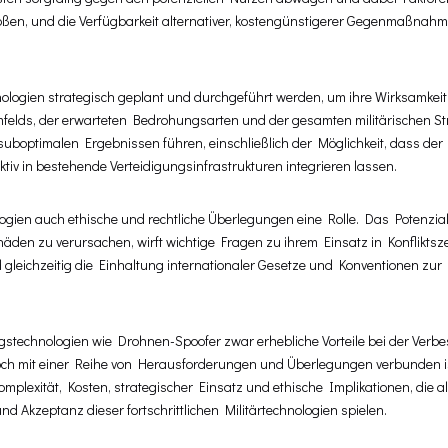
oßen, und die Verfügbarkeit alternativer, kostengünstigerer Gegenmaßnah
logien strategisch geplant und durchgeführt werden, um ihre Wirksamkeit
mfelds, der erwarteten Bedrohungsarten und der gesamten militärischen Str
boptimalen Ergebnissen führen, einschließlich der Möglichkeit, dass der
iv in bestehende Verteidigungsinfrastrukturen integrieren lassen.
ogien auch ethische und rechtliche Überlegungen eine Rolle. Das Potenzial
häden zu verursachen, wirft wichtige Fragen zu ihrem Einsatz in Konfliktsz
 gleichzeitig die Einhaltung internationaler Gesetze und Konventionen zur
stechnologien wie Drohnen-Spoofer zwar erhebliche Vorteile bei der Verb
och mit einer Reihe von Herausforderungen und Überlegungen verbunden is
lexität, Kosten, strategischer Einsatz und ethische Implikationen, die al
 Akzeptanz dieser fortschrittlichen Militärtechnologien spielen.