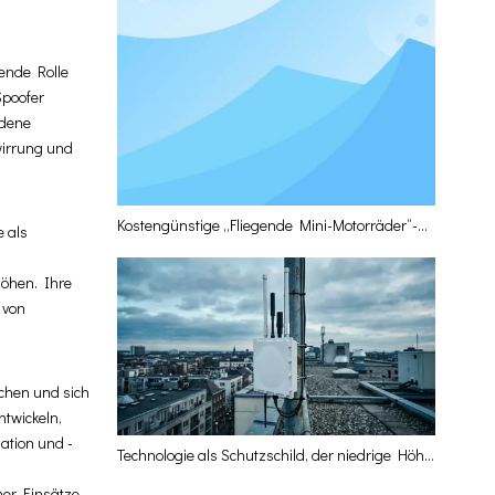
ende Rolle
Spoofer
ndene
wirrung und
Kostengünstige „Fliegende Mini-Motorräder“-Drohnen-Rampage? Leiqing-Technologie liefert die optimale mehrschichtige Verteidigungslösung
 als
höhen. Ihre
 von
chen und sich
twickeln,
ation und -
Technologie als Schutzschild, der niedrige Höhen schützt und die hochwertige Entwicklung der Wirtschaft in niedrigen Höhen fördert
her Einsätze.