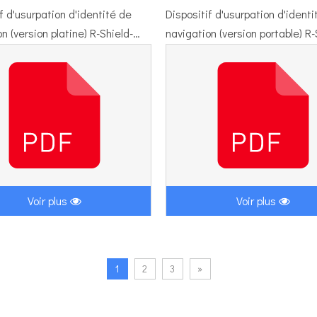
f d'usurpation d'identité de
Dispositif d'usurpation d'identi
n (version platine) R-Shield-
navigation (version portable) R-
f
602A.pdf
Voir plus
Voir plus
1
2
3
»