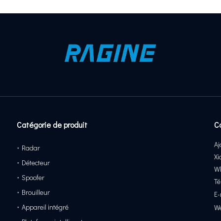
Catégorie de produit
C
Aj
Radar
Xi
Détecteur
Wh
Spoofer
Té
Brouilleur
E-
Appareil intégré
We