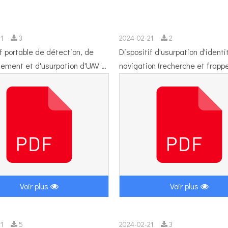
21
3
2024-02-21
2
if portable de détection, de
Dispositif d'usurpation d'identi
nement et d'usurpation d'UAV R-
navigation (recherche et frapp
300A.pdf
seule unité) R-Warder-600A.pd
Voir plus
Voir plus
21
5
2024-02-21
3